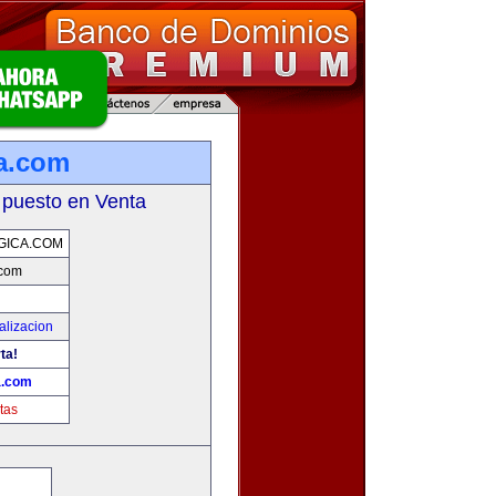
ca.com
 puesto en Venta
GICA.COM
.com
alizacion
ta!
a.com
tas