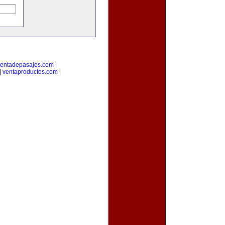
entadepasajes.com
|
|
ventaproductos.com
|