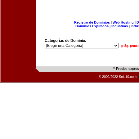
Registro de Dominios
|
Web Hosting
|
D
Dominios Expirados
|
Industrias
|
Indu
Categorías de Dominio:
[Pág. princi
** Precios expre
© 2002/2022 Solo10.com