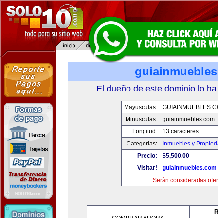
guiainmueble
El dueño de este dominio lo ha
Mayusculas:
GUIAINMUEBLES.
Minusculas:
guiainmuebles.com
Longitud:
13 caracteres
Categorias:
Inmuebles y Propie
Precio:
$5,500.00
Visitar!
guiainmuebles.com
Serán consideradas ofer
R