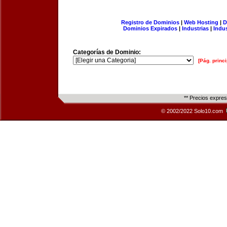
Registro de Dominios
|
Web Hosting
|
D
Dominios Expirados
|
Industrias
|
Indu
Categorías de Dominio:
[Pág. princi
** Precios expre
© 2002/2022 Solo10.com