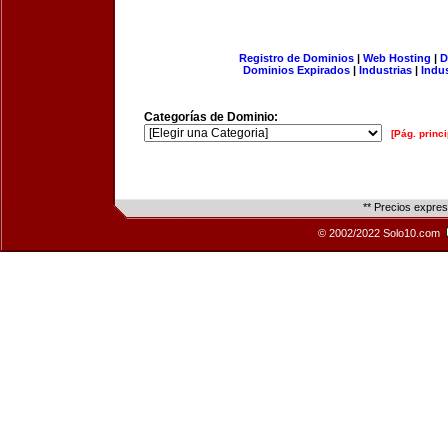
Registro de Dominios
|
Web Hosting
|
D
Dominios Expirados
|
Industrias
|
Indu
Categorías de Dominio:
[Pág. princi
** Precios expre
© 2002/2022 Solo10.com