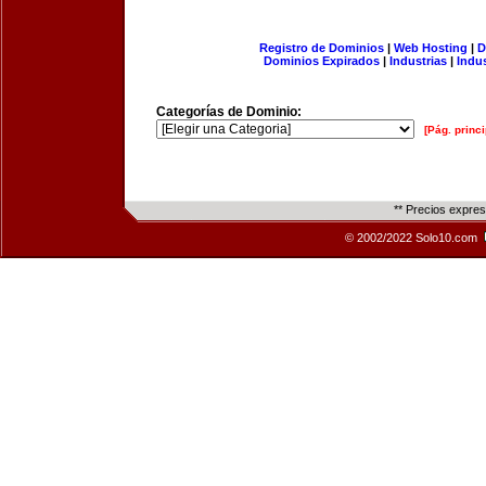
Registro de Dominios
|
Web Hosting
|
D
Dominios Expirados
|
Industrias
|
Indu
Categorías de Dominio:
[Pág. princi
** Precios expre
© 2002/2022 Solo10.com