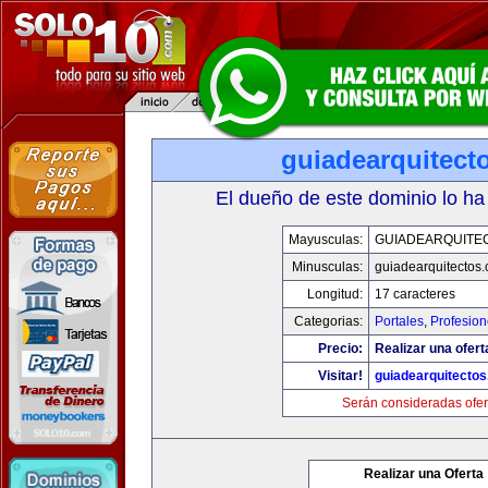
guiadearquitect
El dueño de este dominio lo ha
Mayusculas:
GUIADEARQUITE
Minusculas:
guiadearquitectos
Longitud:
17 caracteres
Categorias:
Portales
,
Profesio
Precio:
Realizar una ofert
Visitar!
guiadearquitecto
Serán consideradas ofer
Realizar una Oferta