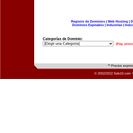
Registro de Dominios
|
Web Hosting
|
D
Dominios Expirados
|
Industrias
|
Indu
Categorías de Dominio:
[Pág. princi
** Precios expre
© 2002/2022 Solo10.com