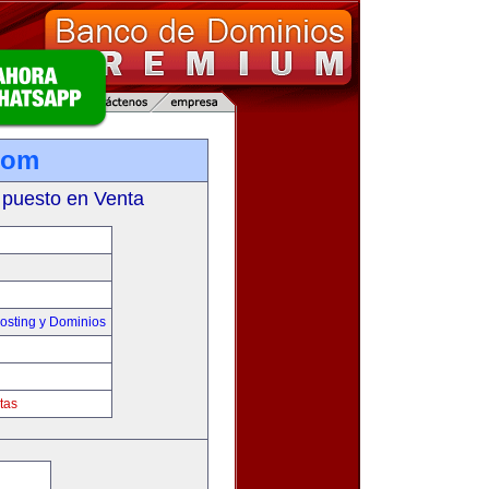
com
 puesto en Venta
sting y Dominios
tas