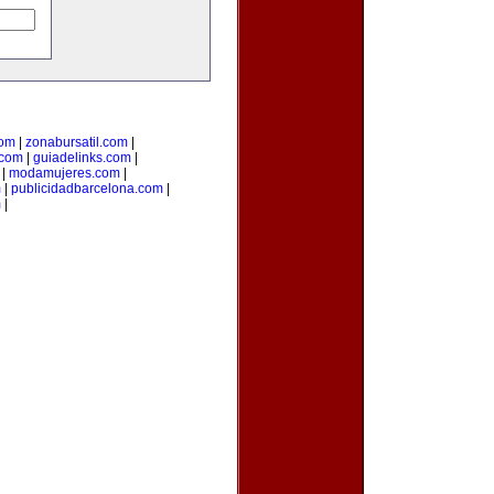
com
|
zonabursatil.com
|
.com
|
guiadelinks.com
|
|
modamujeres.com
|
m
|
publicidadbarcelona.com
|
m
|