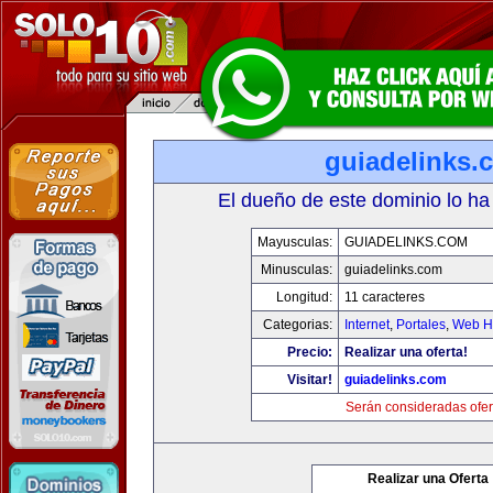
guiadelinks.
El dueño de este dominio lo ha
Mayusculas:
GUIADELINKS.COM
Minusculas:
guiadelinks.com
Longitud:
11 caracteres
Categorias:
Internet
,
Portales
,
Web Ho
Precio:
Realizar una oferta!
Visitar!
guiadelinks.com
Serán consideradas ofer
Realizar una Oferta