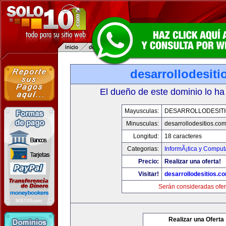
desarrollodesit
El dueño de este dominio lo ha
Mayusculas:
DESARROLLODESIT
Minusculas:
desarrollodesitios.co
Longitud:
18 caracteres
Categorias:
InformÃ¡tica y Comput
Precio:
Realizar una oferta!
Visitar!
desarrollodesitios.c
Serán consideradas ofer
Realizar una Oferta