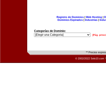
Registro de Dominios
|
Web Hosting
|
D
Dominios Expirados
|
Industrias
|
Indu
Categorías de Dominio:
[Pág. princi
** Precios expre
© 2002/2022 Solo10.com