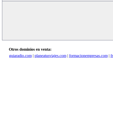
Otros dominios en venta:
guiaradio.com
|
planeatusviajes.com
|
formacionempresas.com
|
f