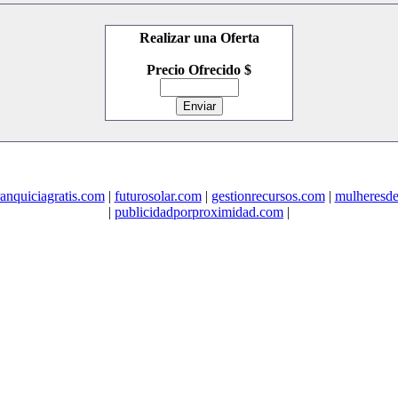
Realizar una Oferta
Precio Ofrecido $
ranquiciagratis.com
|
futurosolar.com
|
gestionrecursos.com
|
mulheresd
|
publicidadporproximidad.com
|