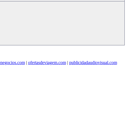
enegocios.com
|
ofertasdeviagem.com
|
publicidadaudiovisual.com