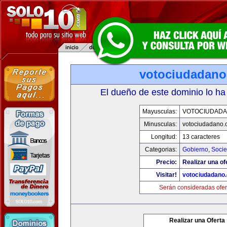
votociudadan
El dueño de este dominio lo ha
Mayusculas:
VOTOCIUDAD
Minusculas:
votociudadano
Longitud:
13 caracteres
Categorias:
Gobierno
,
Soci
Precio:
Realizar una of
Visitar!
votociudadano
Serán consideradas ofer
Realizar una Oferta