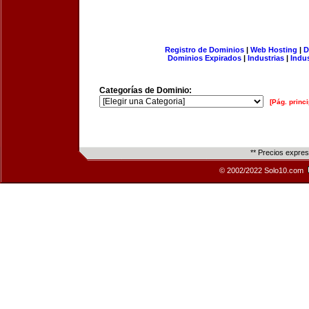
Registro de Dominios
|
Web Hosting
|
D
Dominios Expirados
|
Industrias
|
Indu
Categorías de Dominio:
[Pág. princi
** Precios expre
© 2002/2022 Solo10.com