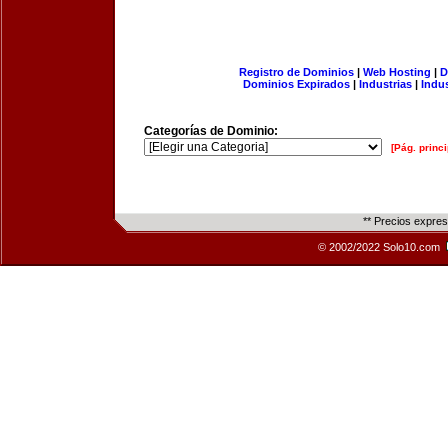
Registro de Dominios
|
Web Hosting
|
D
Dominios Expirados
|
Industrias
|
Indu
Categorías de Dominio:
[Pág. princi
** Precios expre
© 2002/2022 Solo10.com