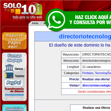
directoriotecnolo
El dueño de este dominio lo ha
Mayusculas:
DIRECTORIOTECNO
Minusculas:
directoriotecnologic
Longitud:
21 caracteres
Categorias:
Portales
,
TecnologÃ­a
Precio:
Realizar una oferta!
Visitar!
directoriotecnologi
Serán consideradas ofer
Realizar una Oferta