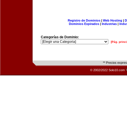
Registro de Dominios
|
Web Hosting
|
D
Dominios Expirados
|
Industrias
|
Indu
Categorías de Dominio:
[Pág. princi
** Precios expre
© 2002/2022 Solo10.com