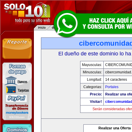
cibercomunida
El dueño de este dominio lo ha
Mayusculas:
CIBERCOMUNI
Minusculas:
cibercomunidad
Longitud:
14 caracteres
Categorias:
Portales
Precio:
Realizar una ofe
Visitar!
cibercomunida
Serán consideradas ofer
Realizar una Oferta