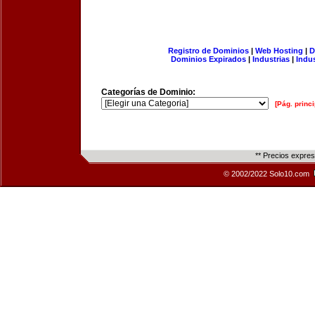
Registro de Dominios
|
Web Hosting
|
D
Dominios Expirados
|
Industrias
|
Indu
Categorías de Dominio:
[Pág. princi
** Precios expre
© 2002/2022 Solo10.com