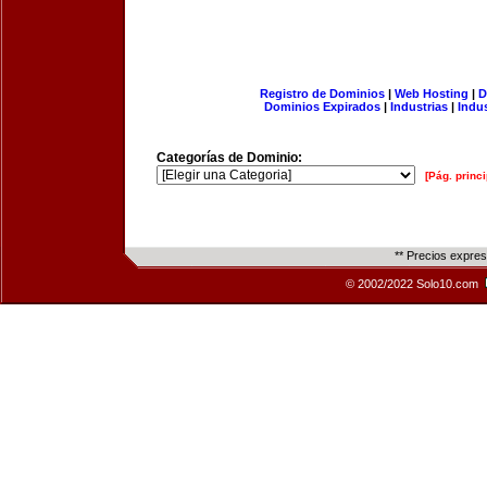
Registro de Dominios
|
Web Hosting
|
D
Dominios Expirados
|
Industrias
|
Indu
Categorías de Dominio:
[Pág. princi
** Precios expre
© 2002/2022 Solo10.com