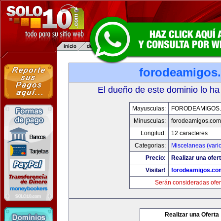
forodeamigos
El dueño de este dominio lo ha
Mayusculas:
FORODEAMIGOS
Minusculas:
forodeamigos.com
Longitud:
12 caracteres
Categorias:
Miscelaneas (vari
Precio:
Realizar una ofert
Visitar!
forodeamigos.co
Serán consideradas ofer
Realizar una Oferta