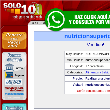
nutricionsuperi
Vendido!
Mayusculas:
NUTRICIONSUPE
Minusculas:
nutricionsuperior
Longitud:
17 caracteres
Categorias:
Alimentos y Bebid
Precio:
Realizar una ofer
Visitar!
nutricionsuperio
Serán consideradas ofer