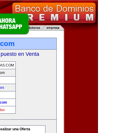
.com
 puesto en Venta
AS.COM
com
tes
.com
tas
ealizar una Oferta