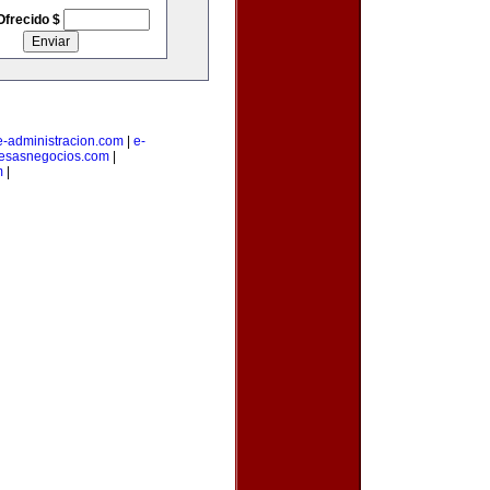
Ofrecido $
e-administracion.com
|
e-
esasnegocios.com
|
m
|