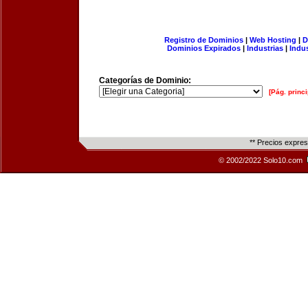
Registro de Dominios
|
Web Hosting
|
D
Dominios Expirados
|
Industrias
|
Indu
Categorías de Dominio:
[Pág. princi
** Precios expre
© 2002/2022 Solo10.com