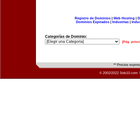
Registro de Dominios
|
Web Hosting
|
D
Dominios Expirados
|
Industrias
|
Indu
Categorías de Dominio:
[Pág. princi
** Precios expre
© 2002/2022 Solo10.com