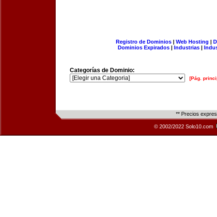
Registro de Dominios
|
Web Hosting
|
D
Dominios Expirados
|
Industrias
|
Indu
Categorías de Dominio:
[Pág. princi
** Precios expre
© 2002/2022 Solo10.com