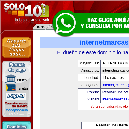
internetmarca
El dueño de este dominio lo ha
Mayusculas:
INTERNETMAR
Minusculas:
internetmarcas.
Longitud:
14 caracteres
Categorias:
Internet
,
Marcas 
Precio:
Realizar una ofe
Visitar!
internetmarcas
Serán consideradas ofer
Realizar una Oferta