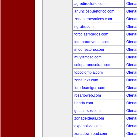
agrodirectorio.com
Oferta
anunciospuertorico.com
Oferta
zonabienesraices.com
Oferta
i-gratis.com
Oferta
foroclasificados.com
Oferta
todoparaeventos.com
Oferta
infodirectorio.com
Oferta
muyfamoso.com
Oferta
soloparanosotras.com
Oferta
topcolombia.com
Oferta
zonalinks.com
Oferta
forodeamigos.com
Oferta
rosarioweb.com
Oferta
i-boda.com
Oferta
guiacursos.com
Oferta
zonadeideas.com
Oferta
expobolivia.com
Oferta
zonadownload.com
Oferta