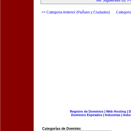
Ver Siguientes 81 >
<< Categoria Anterior (PaÃ­ses y Ciudades)
Categori
Registro de Dominios
|
Web Hosting
|
D
Dominios Expirados
|
Industrias
|
Indu
Categorías de Dominio: