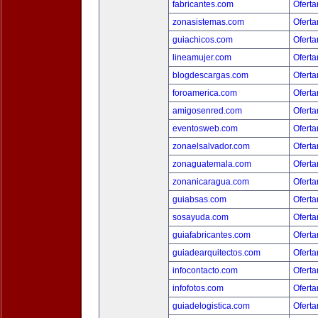
fabricantes.com
Oferta
zonasistemas.com
Oferta
guiachicos.com
Oferta
lineamujer.com
Oferta
blogdescargas.com
Oferta
foroamerica.com
Oferta
amigosenred.com
Oferta
eventosweb.com
Oferta
zonaelsalvador.com
Oferta
zonaguatemala.com
Oferta
zonanicaragua.com
Oferta
guiabsas.com
Oferta
sosayuda.com
Oferta
guiafabricantes.com
Oferta
guiadearquitectos.com
Oferta
infocontacto.com
Oferta
infofotos.com
Oferta
guiadelogistica.com
Oferta