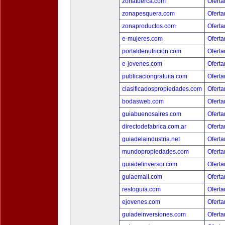
zonatuerca.com
Oferta
zonapesquera.com
Oferta
zonaproductos.com
Oferta
e-mujeres.com
Oferta
portaldenutricion.com
Oferta
e-jovenes.com
Oferta
publicaciongratuita.com
Oferta
clasificadospropiedades.com
Oferta
bodasweb.com
Oferta
guiabuenosaires.com
Oferta
directodefabrica.com.ar
Oferta
guiadelaindustria.net
Oferta
mundopropiedades.com
Oferta
guiadelinversor.com
Oferta
guiaemail.com
Oferta
restoguia.com
Oferta
ejovenes.com
Oferta
guiadeinversiones.com
Oferta