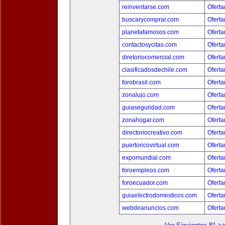
reinventarse.com
Oferta
buscarycomprar.com
Oferta
planetafamosos.com
Oferta
contactosycitas.com
Oferta
diretoriocomercial.com
Oferta
clasificadosdechile.com
Oferta
forobrasil.com
Oferta
zonalujo.com
Oferta
guiaseguridad.com
Oferta
zonahogar.com
Oferta
directoriocreativo.com
Oferta
puertoricovirtual.com
Oferta
expomundial.com
Oferta
foroempleos.com
Oferta
foroecuador.com
Oferta
guiaelectrodomesticos.com
Oferta
webdeanuncios.com
Oferta