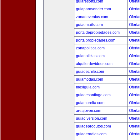
guiaresorts.com
Oferta
guiaparavender.com
Oferta
zonadeventas.com
Oferta
guiaemails.com
Oferta
portaldepropiedades.com
Oferta
portalpropiedades.com
Oferta
zonapolitica.com
Oferta
guianoticias.com
Oferta
alquilerdevideos.com
Oferta
guiadechile.com
Oferta
guiamodas.com
Oferta
mexiguia.com
Oferta
guiadesantiago.com
Oferta
guiamorelia.com
Oferta
areajoven.com
Oferta
guiadiversion.com
Oferta
guiadeprodutos.com
Oferta
guiaderadios.com
Oferta