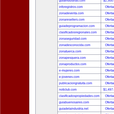
guiaindustrias.com
$2,500
inforegistros.com
Oferta
zonadeventa.com
Oferta
zonaresellers.com
Oferta
guiadeprogramacion.com
Oferta
clasificadosregionales.com
Oferta
zonaseguridad.com
Oferta
zonadesconocida.com
Oferta
zonatuerca.com
Oferta
zonapesquera.com
Oferta
zonaproductos.com
Oferta
e-mujeres.com
Oferta
e-jovenes.com
Oferta
publicaciongratuita.com
Oferta
noticlub.com
$1,497
clasificadospropiedades.com
Oferta
guiabuenosaires.com
Oferta
guiadelaindustria.net
Oferta