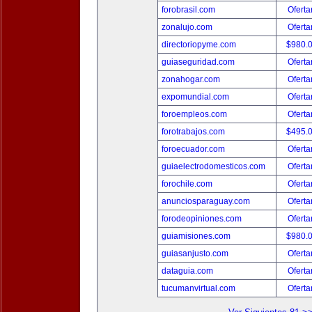
forobrasil.com
Oferta
zonalujo.com
Oferta
directoriopyme.com
$980.
guiaseguridad.com
Oferta
zonahogar.com
Oferta
expomundial.com
Oferta
foroempleos.com
Oferta
forotrabajos.com
$495.
foroecuador.com
Oferta
guiaelectrodomesticos.com
Oferta
forochile.com
Oferta
anunciosparaguay.com
Oferta
forodeopiniones.com
Oferta
guiamisiones.com
$980.
guiasanjusto.com
Oferta
dataguia.com
Oferta
tucumanvirtual.com
Oferta