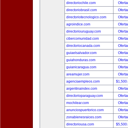
directoriochile.com
Oferta
directoriobrasil.com
Oferta
directoriotecnologico.com
Oferta
agroindice.com
Oferta
directoriouruguay.com
Oferta
cibercomunidad.com
Oferta
directoriocanada.com
Oferta
guiaelsalvador.com
Oferta
guiahonduras.com
Oferta
guianicaragua.com
Oferta
areamujer.com
Oferta
agenciaempleos.com
$1,500
argentinaindex.com
Oferta
directorioparaguay.com
Oferta
mochilear.com
Oferta
anunciospuertorico.com
Oferta
zonabienesraices.com
Oferta
directoriousa.com
$5,500