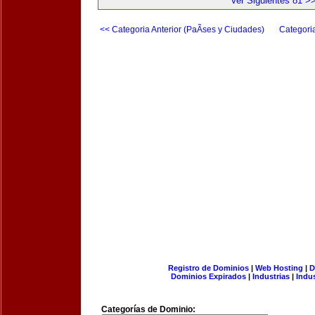
Ver Siguientes 81 >
<< Categoria Anterior (PaÃ­ses y Ciudades)
Categori
Registro de Dominios
|
Web Hosting
|
D
Dominios Expirados
|
Industrias
|
Indu
Categorías de Dominio: